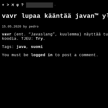
+
>
ℵ
φ
?
vavr lupaa kääntää javan™ 
15.05.2020 by pedro
vavr
(ent. “Javaslang”, kuulemma) näyttää tu
koodia. TJEU:
Try
.
Tags:
java
,
suomi
You must be
logged in
to post a comment.